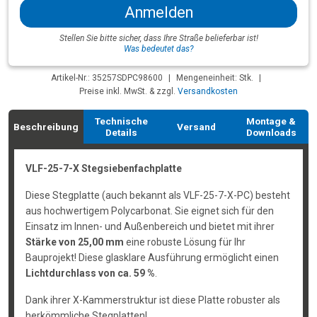
Anmelden
Stellen Sie bitte sicher, dass Ihre Straße belieferbar ist!
Was bedeutet das?
Artikel-Nr.: 35257SDPC98600
|
Mengeneinheit: Stk.
|
Preise inkl. MwSt. & zzgl.
Versandkosten
Technische
Montage &
Beschreibung
Versand
Details
Downloads
VLF-25-7-X Stegsiebenfachplatte
Diese Stegplatte (auch bekannt als VLF-25-7-X-PC) besteht
aus hochwertigem Polycarbonat. Sie eignet sich für den
Einsatz im Innen- und Außenbereich und bietet mit ihrer
Stärke von 25,00 mm
eine robuste Lösung für Ihr
Bauprojekt! Diese glasklare Ausführung ermöglicht einen
Lichtdurchlass von ca. 59 %
.
Dank ihrer X-Kammerstruktur ist diese Platte robuster als
herkömmliche Stegplatten!