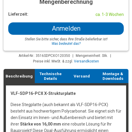
Mengenberechnung
Lieferzeit:
ca. 1-3 Wochen
Anmelden
Stellen Sie bitte sicher, dass Ihre Straße belieferbar ist!
Was bedeutet das?
Artikel-Nr.: 3516SDPCXO120350
|
Mengeneinheit: Stk.
|
Preise inkl. MwSt. & zzgl.
Versandkosten
Technische
Montage &
Beschreibung
Versand
Details
Downloads
VLF-SDP16-PCX X-Strukturplatte
Diese Stegplatte (auch bekannt als VLF-SDP16-PCX)
besteht aus hochwertigem Polycarbonat. Sie eignet sich für
den Einsatz im Innen- und Außenbereich und bietet mit
ihrer
Stärke von 16,00 mm
eine robuste Lösung für Ihr
Bauprojekt! Diese Opal-Ausführung ermöglicht einen