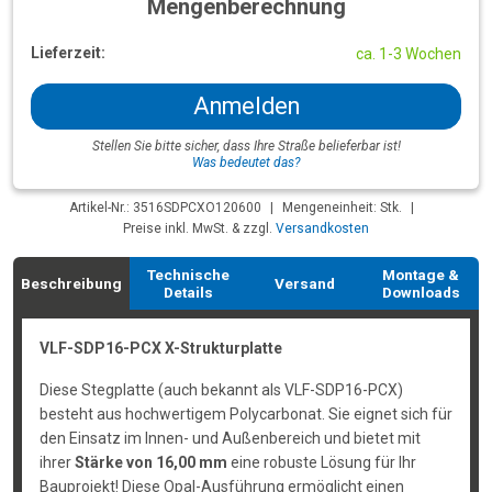
Mengenberechnung
Lieferzeit:
ca. 1-3 Wochen
Anmelden
Stellen Sie bitte sicher, dass Ihre Straße belieferbar ist!
Was bedeutet das?
Artikel-Nr.: 3516SDPCXO120600
|
Mengeneinheit: Stk.
|
Preise inkl. MwSt. & zzgl.
Versandkosten
Technische
Montage &
Beschreibung
Versand
Details
Downloads
VLF-SDP16-PCX X-Strukturplatte
Diese Stegplatte (auch bekannt als VLF-SDP16-PCX)
besteht aus hochwertigem Polycarbonat. Sie eignet sich für
den Einsatz im Innen- und Außenbereich und bietet mit
ihrer
Stärke von 16,00 mm
eine robuste Lösung für Ihr
Bauprojekt! Diese Opal-Ausführung ermöglicht einen