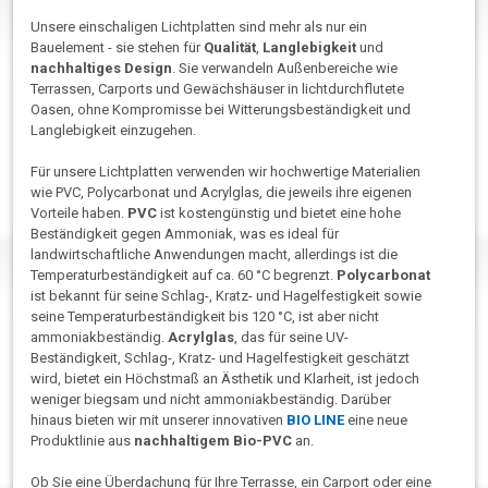
Unsere einschaligen Lichtplatten sind mehr als nur ein
Bauelement - sie stehen für
Qualität
,
Langlebigkeit
und
nachhaltiges Design
. Sie verwandeln Außenbereiche wie
Terrassen, Carports und Gewächshäuser in lichtdurchflutete
Oasen, ohne Kompromisse bei Witterungsbeständigkeit und
Langlebigkeit einzugehen.
Für unsere Lichtplatten verwenden wir hochwertige Materialien
wie PVC, Polycarbonat und Acrylglas, die jeweils ihre eigenen
Vorteile haben.
PVC
ist kostengünstig und bietet eine hohe
Beständigkeit gegen Ammoniak, was es ideal für
landwirtschaftliche Anwendungen macht, allerdings ist die
Temperaturbeständigkeit auf ca. 60 °C begrenzt.
Polycarbonat
ist bekannt für seine Schlag-, Kratz- und Hagelfestigkeit sowie
seine Temperaturbeständigkeit bis 120 °C, ist aber nicht
ammoniakbeständig.
Acrylglas
, das für seine UV-
Beständigkeit, Schlag-, Kratz- und Hagelfestigkeit geschätzt
wird, bietet ein Höchstmaß an Ästhetik und Klarheit, ist jedoch
weniger biegsam und nicht ammoniakbeständig. Darüber
hinaus bieten wir mit unserer innovativen
BIO LINE
eine neue
Produktlinie aus
nachhaltigem Bio-PVC
an.
Ob Sie eine Überdachung für Ihre Terrasse, ein Carport oder eine