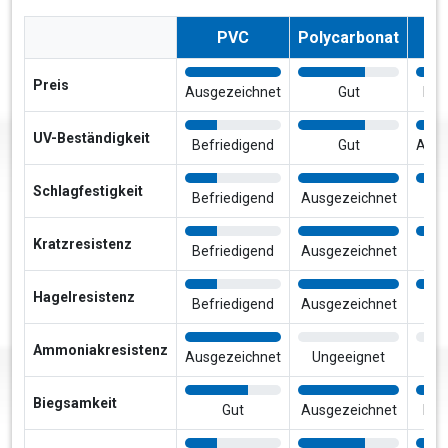
PVC
Polycarbonat
Ac
Preis
Ausgezeichnet
Gut
Bef
UV-Beständigkeit
Befriedigend
Gut
Ausg
Schlagfestigkeit
Befriedigend
Ausgezeichnet
Kratzresistenz
Befriedigend
Ausgezeichnet
Hagelresistenz
Befriedigend
Ausgezeichnet
Ammoniakresistenz
Ausgezeichnet
Ungeeignet
Un
Biegsamkeit
Gut
Ausgezeichnet
Bef