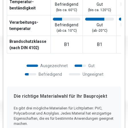
Temperatur­
Befriedigend
Gut
Bef
beständigkeit
(bis ca. 60°C)
(bis ca. 120°C)
(bis
Verarbeitungs­
Befriedigend
Gut
Bef
temperatur
(ab ca. 10°C)
(ab -20°C)
(
Brandschutzklasse
B1
B1
(nach DIN 4102)
Ausgezeichnet
Gut
Befriedigend
Ungeeignet
Die richtige Materialwahl für Ihr Bauprojekt
Es gibt drei mögliche Materialien für Lichtplatten: PVC,
Polycarbonat und Acrylglas. Jedes Material hat einzigartige
Eigenschaften, die es für bestimmte Anwendungen geeignet
machen.