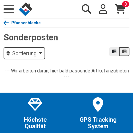
0
Pfannenbleche
Sonderposten
Sortierung
--- Wir arbeiten daran, hier bald passende Artikel anzubieten
---
Höchste
GPS Tracking
Qualität
System