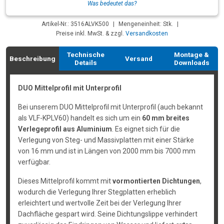
Was bedeutet das?
Artikel-Nr.: 3516ALVK500
|
Mengeneinheit: Stk.
|
Preise inkl. MwSt. & zzgl.
Versandkosten
Technische
Montage &
Beschreibung
Versand
Details
Downloads
DUO Mittelprofil mit Unterprofil
Bei unserem DUO Mittelprofil mit Unterprofil (auch bekannt
als VLF-KPLV60) handelt es sich um ein
60 mm breites
Verlegeprofil aus Aluminium
. Es eignet sich für die
Verlegung von Steg- und Massivplatten mit einer Stärke
von 16 mm und ist in Längen von 2000 mm bis 7000 mm
verfügbar.
Dieses Mittelprofil kommt mit
vormontierten Dichtungen
,
wodurch die Verlegung Ihrer Stegplatten erheblich
erleichtert und wertvolle Zeit bei der Verlegung Ihrer
Dachfläche gespart wird. Seine Dichtungslippe verhindert