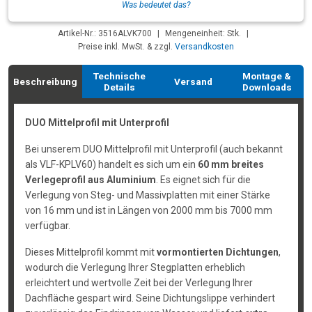
Was bedeutet das?
Artikel-Nr.: 3516ALVK700
|
Mengeneinheit: Stk.
|
Preise inkl. MwSt. & zzgl.
Versandkosten
Technische
Montage &
Beschreibung
Versand
Details
Downloads
DUO Mittelprofil mit Unterprofil
Bei unserem DUO Mittelprofil mit Unterprofil (auch bekannt
als VLF-KPLV60) handelt es sich um ein
60 mm breites
Verlegeprofil aus Aluminium
. Es eignet sich für die
Verlegung von Steg- und Massivplatten mit einer Stärke
von 16 mm und ist in Längen von 2000 mm bis 7000 mm
verfügbar.
Dieses Mittelprofil kommt mit
vormontierten Dichtungen
,
wodurch die Verlegung Ihrer Stegplatten erheblich
erleichtert und wertvolle Zeit bei der Verlegung Ihrer
Dachfläche gespart wird. Seine Dichtungslippe verhindert