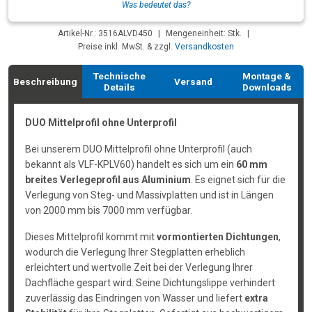
Was bedeutet das?
Artikel-Nr.: 3516ALVD450
|
Mengeneinheit: Stk.
|
Preise inkl. MwSt. & zzgl.
Versandkosten
Technische
Montage &
Beschreibung
Versand
Details
Downloads
DUO Mittelprofil ohne Unterprofil
Bei unserem DUO Mittelprofil ohne Unterprofil (auch
bekannt als VLF-KPLV60) handelt es sich um ein
60 mm
breites Verlegeprofil aus Aluminium
. Es eignet sich für die
Verlegung von Steg- und Massivplatten und ist in Längen
von 2000 mm bis 7000 mm verfügbar.
Dieses Mittelprofil kommt mit
vormontierten Dichtungen
,
wodurch die Verlegung Ihrer Stegplatten erheblich
erleichtert und wertvolle Zeit bei der Verlegung Ihrer
Dachfläche gespart wird. Seine Dichtungslippe verhindert
zuverlässig das Eindringen von Wasser und liefert
extra