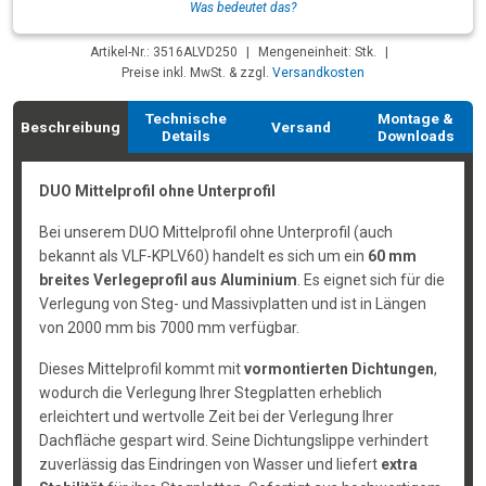
Was bedeutet das?
Artikel-Nr.: 3516ALVD250
|
Mengeneinheit: Stk.
|
Preise inkl. MwSt. & zzgl.
Versandkosten
Technische
Montage &
Beschreibung
Versand
Details
Downloads
DUO Mittelprofil ohne Unterprofil
Bei unserem DUO Mittelprofil ohne Unterprofil (auch
bekannt als VLF-KPLV60) handelt es sich um ein
60 mm
breites Verlegeprofil aus Aluminium
. Es eignet sich für die
Verlegung von Steg- und Massivplatten und ist in Längen
von 2000 mm bis 7000 mm verfügbar.
Dieses Mittelprofil kommt mit
vormontierten Dichtungen
,
wodurch die Verlegung Ihrer Stegplatten erheblich
erleichtert und wertvolle Zeit bei der Verlegung Ihrer
Dachfläche gespart wird. Seine Dichtungslippe verhindert
zuverlässig das Eindringen von Wasser und liefert
extra