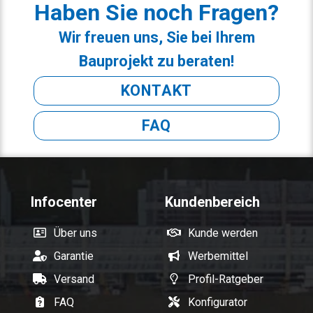
Haben Sie noch Fragen?
Wir freuen uns, Sie bei Ihrem
Bauprojekt zu beraten!
KONTAKT
FAQ
Infocenter
Kundenbereich
Über uns
Kunde werden
Garantie
Werbemittel
Versand
Profil-Ratgeber
FAQ
Konfigurator