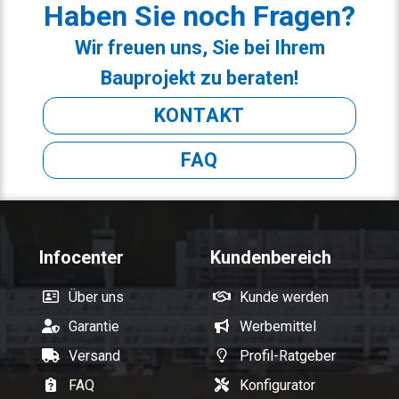
Haben Sie noch Fragen?
Wir freuen uns, Sie bei Ihrem
Bauprojekt zu beraten!
KONTAKT
FAQ
Infocenter
Kundenbereich
Über uns
Kunde werden
Garantie
Werbemittel
Versand
Profil-Ratgeber
FAQ
Konfigurator