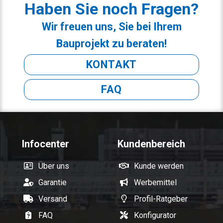
Haben Sie noch Fragen?
Wir freuen uns, Sie bei Ihrem
Bauprojekt zu beraten!
KONTAKT
FAQ
Infocenter
Kundenbereich
Über uns
Kunde werden
Garantie
Werbemittel
Versand
Profil-Ratgeber
FAQ
Konfigurator