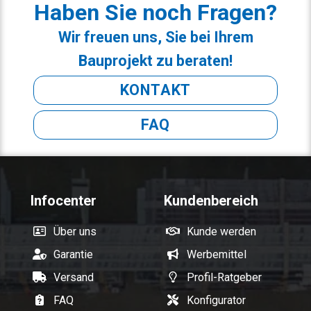
Haben Sie noch Fragen?
Wir freuen uns, Sie bei Ihrem
Bauprojekt zu beraten!
KONTAKT
FAQ
Infocenter
Kundenbereich
Über uns
Kunde werden
Garantie
Werbemittel
Versand
Profil-Ratgeber
FAQ
Konfigurator