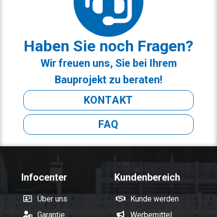
Haben Sie noch Fragen?
Wir freuen uns, Sie bei Ihrem
Bauprojekt zu beraten!
KONTAKT
FAQ
Infocenter
Kundenbereich
Über uns
Kunde werden
Garantie
Werbemittel