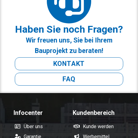
Haben Sie noch Fragen?
Wir freuen uns, Sie bei Ihrem
Bauprojekt zu beraten!
KONTAKT
FAQ
Infocenter
Kundenbereich
Über uns
Kunde werden
Garantie
Werbemittel