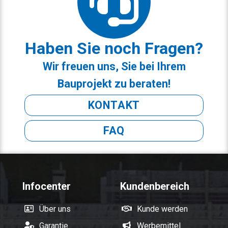
Haben Sie noch Fragen?
Wir freuen uns, Sie bei Ihrem
Bauprojekt zu beraten!
KONTAKT
FAQ
Infocenter
Kundenbereich
Über uns
Kunde werden
Garantie
Werbemittel