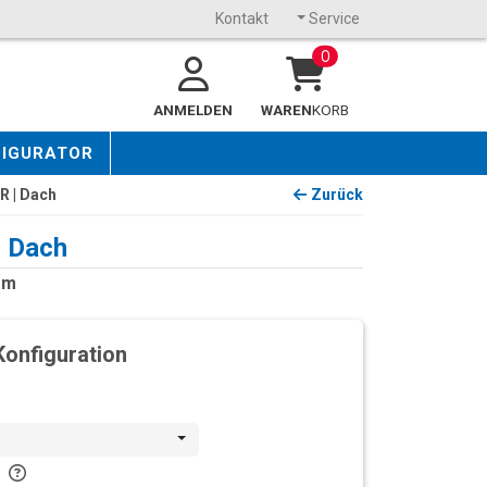
Kontakt
Service
0
ANMELDEN
WAREN
KORB
FIGURATOR
R | Dach
Zurück
| Dach
mm
Konfiguration