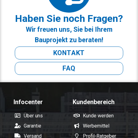
Haben Sie noch Fragen?
Wir freuen uns, Sie bei Ihrem
Bauprojekt zu beraten!
KONTAKT
FAQ
Infocenter
Kundenbereich
Über uns
Kunde werden
Garantie
Werbemittel
Versand
Profil-Ratgeber