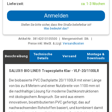
Lieferzeit:
ca. 1-3 Wochen
Anmelden
Stellen Sie bitte sicher, dass Ihre Straße belieferbar ist!
Was bedeutet das?
Artikel-Nr.: 38142010105500
|
Mengeneinheit: Stk.
|
Preise inkl. MwSt. & zzgl.
Versandkosten
Technische
Montage &
Beschreibung
Versand
Details
Downloads
SALUX® BIO LINE® Trapezplatte Klar - VLF-20/1100LR
Die biobasierte PVC Dachplatte 20/1100LR mit einer Länge
von bis zu 8 Metern und einer Nutzbreite von 1100 mm ist
die nachhaltige Lösung für moderne Dachkonstruktionen
mit ökologischem Anspruch. Sie wird aus einem
innovativen, bioattributierten PVC gefertigt, das auf
nachwachsenden Rohstoffen basiert, und kombiniert damit