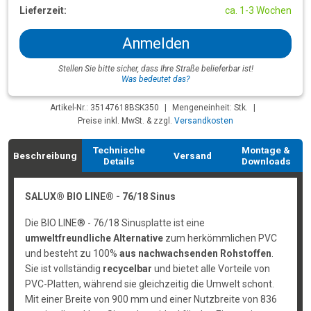
Lieferzeit:
ca. 1-3 Wochen
Anmelden
Stellen Sie bitte sicher, dass Ihre Straße belieferbar ist!
Was bedeutet das?
Artikel-Nr.: 35147618BSK350
|
Mengeneinheit: Stk.
|
Preise inkl. MwSt. & zzgl.
Versandkosten
Technische
Montage &
Beschreibung
Versand
Details
Downloads
SALUX® BIO LINE® - 76/18 Sinus
Die BIO LINE® - 76/18 Sinusplatte ist eine
umweltfreundliche Alternative
zum herkömmlichen PVC
und besteht zu 100%
aus nachwachsenden Rohstoffen
.
Sie ist vollständig
recycelbar
und bietet alle Vorteile von
PVC-Platten, während sie gleichzeitig die Umwelt schont.
Mit einer Breite von 900 mm und einer Nutzbreite von 836