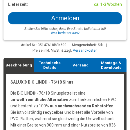
Lieferzeit:
ca. 1-3 Wochen
Anmelden
Stellen Sie bitte sicher, dass Ihre Straße belieferbar ist!
Was bedeutet das?
Artikel-Nr.: 35147618BSK600
|
Mengeneinheit: Stk.
|
Preise inkl. MwSt. & zzgl.
Versandkosten
Technische
Montage &
Beschreibung
Versand
Details
Downloads
SALUX® BIO LINE® - 76/18 Sinus
Die BIO LINE® - 76/18 Sinusplatte ist eine
umweltfreundliche Alternative
zum herkömmlichen PVC
und besteht zu 100%
aus nachwachsenden Rohstoffen
.
Sie ist vollständig
recycelbar
und bietet alle Vorteile von
PVC-Platten, während sie gleichzeitig die Umwelt schont.
Mit einer Breite von 900 mm und einer Nutzbreite von 836