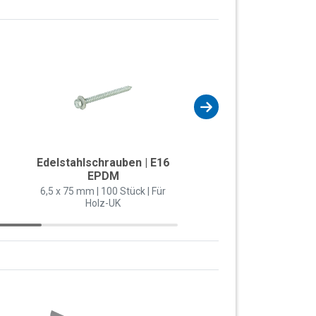
Edelstahlschrauben | E16
PAN-Torx Schrau
EPDM
4,8 x 60 mm | Weiß (RAL
100 Stück | Selbstschn
6,5 x 75 mm | 100 Stück | Für
Holz-UK