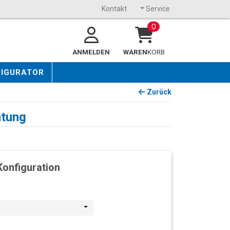
Kontakt
Service
0
ANMELDEN
WAREN
KORB
FIGURATOR
Zurück
htung
Konfiguration