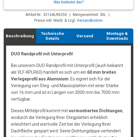
Was bedeutet das?
Artikel-Nr.: 3516ALRK250
|
Mengeneinheit: Stk.
|
Preise inkl. MwSt. & zzgl.
Versandkosten
Technische
Montage &
Beschreibung
Versand
Details
Downloads
DUO Randprofil mit Unterprofil
Bei unserem DUO Randprofil mit Unterprofil (auch bekannt
als VLF-KPLR60) handelt es sich um ein
60 mm breites
Verlegeprofil aus Aluminium
. Es eignet sich für die
Verlegung von Steg- und Massivplatten mit einer Stärke
von 16 mm und ist in Längen von 2000 mm bis 7000 mm
verfügbar.
Dieses Mittelprofil kommt mit
vormontierten Dichtungen
,
wodurch die Verlegung Ihrer Stegplatten erheblich
erleichtert und wertvolle Zeit bei der Verlegung Ihrer
Dachfläche gespart wird. Seine Dichtungslippe verhindert