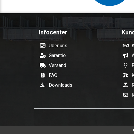
Infocenter
Kun
Über uns
Garantie
W
Versand
P
FAQ
K
Downloads
R
K