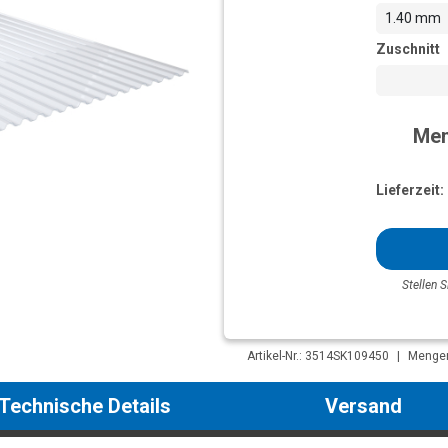
1.40 mm
Zuschnitt
Men
Lieferzeit:
Stellen S
Artikel-Nr.: 3514SK109450
|
Mengene
Technische Details
Versand