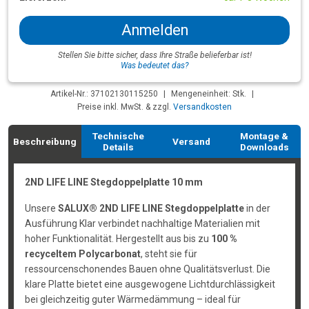
Anmelden
Stellen Sie bitte sicher, dass Ihre Straße belieferbar ist!
Was bedeutet das?
Artikel-Nr.: 37102130115250
|
Mengeneinheit: Stk.
|
Preise inkl. MwSt. & zzgl.
Versandkosten
Technische
Montage &
Beschreibung
Versand
Details
Downloads
2ND LIFE LINE Stegdoppelplatte 10 mm
Unsere
SALUX® 2ND LIFE LINE Stegdoppelplatte
in der
Ausführung Klar verbindet nachhaltige Materialien mit
hoher Funktionalität. Hergestellt aus bis zu
100 %
recyceltem Polycarbonat
, steht sie für
ressourcenschonendes Bauen ohne Qualitätsverlust. Die
klare Platte bietet eine ausgewogene Lichtdurchlässigkeit
bei gleichzeitig guter Wärmedämmung – ideal für