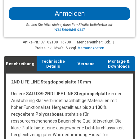
Anmelden
Stellen Sie bitte sicher, dass Ihre Straße belieferbar ist!
Was bedeutet das?
Artikel-Nr.: 37102130115700
|
Mengeneinheit: Stk.
|
Preise inkl. MwSt. & zzgl.
Versandkosten
Technische
Montage &
Beschreibung
Versand
Details
Downloads
2ND LIFE LINE Stegdoppelplatte 10 mm
Unsere
SALUX® 2ND LIFE LINE Stegdoppelplatte
in der
Ausführung Klar verbindet nachhaltige Materialien mit
hoher Funktionalität. Hergestellt aus bis zu
100 %
recyceltem Polycarbonat
, steht sie für
ressourcenschonendes Bauen ohne Qualitätsverlust. Die
klare Platte bietet eine ausgewogene Lichtdurchlässigkeit
bei gleichzeitig guter Wärmedämmung – ideal für