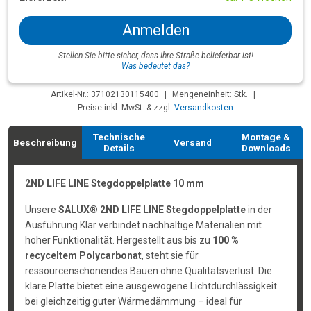
Anmelden
Stellen Sie bitte sicher, dass Ihre Straße belieferbar ist!
Was bedeutet das?
Artikel-Nr.: 37102130115400
|
Mengeneinheit: Stk.
|
Preise inkl. MwSt. & zzgl.
Versandkosten
Technische
Montage &
Beschreibung
Versand
Details
Downloads
2ND LIFE LINE Stegdoppelplatte 10 mm
Unsere
SALUX® 2ND LIFE LINE Stegdoppelplatte
in der
Ausführung Klar verbindet nachhaltige Materialien mit
hoher Funktionalität. Hergestellt aus bis zu
100 %
recyceltem Polycarbonat
, steht sie für
ressourcenschonendes Bauen ohne Qualitätsverlust. Die
klare Platte bietet eine ausgewogene Lichtdurchlässigkeit
bei gleichzeitig guter Wärmedämmung – ideal für