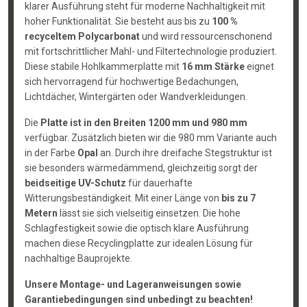
klarer Ausführung steht für moderne Nachhaltigkeit mit
hoher Funktionalität. Sie besteht aus bis zu
100 %
recyceltem Polycarbonat
und wird ressourcenschonend
mit fortschrittlicher Mahl- und Filtertechnologie produziert.
Diese stabile Hohlkammerplatte mit
16 mm Stärke
eignet
sich hervorragend für hochwertige Bedachungen,
Lichtdächer, Wintergärten oder Wandverkleidungen.
Die
Platte ist in den Breiten 1200 mm und 980 mm
verfügbar. Zusätzlich bieten wir die 980 mm Variante auch
in der Farbe
Opal
an. Durch ihre dreifache Stegstruktur ist
sie besonders wärmedämmend, gleichzeitig sorgt der
beidseitige UV-Schutz
für dauerhafte
Witterungsbeständigkeit. Mit einer Länge von
bis zu 7
Metern
lässt sie sich vielseitig einsetzen. Die hohe
Schlagfestigkeit sowie die optisch klare Ausführung
machen diese Recyclingplatte zur idealen Lösung für
nachhaltige Bauprojekte.
Unsere Montage- und Lageranweisungen sowie
Garantiebedingungen sind unbedingt zu beachten!