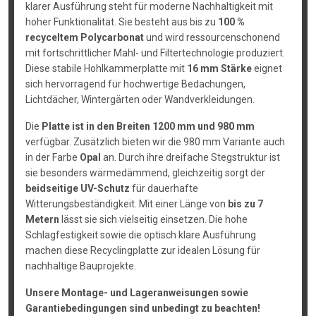
klarer Ausführung steht für moderne Nachhaltigkeit mit
hoher Funktionalität. Sie besteht aus bis zu
100 %
recyceltem Polycarbonat
und wird ressourcenschonend
mit fortschrittlicher Mahl- und Filtertechnologie produziert.
Diese stabile Hohlkammerplatte mit
16 mm Stärke
eignet
sich hervorragend für hochwertige Bedachungen,
Lichtdächer, Wintergärten oder Wandverkleidungen.
Die
Platte ist in den Breiten 1200 mm und 980 mm
verfügbar. Zusätzlich bieten wir die 980 mm Variante auch
in der Farbe
Opal
an. Durch ihre dreifache Stegstruktur ist
sie besonders wärmedämmend, gleichzeitig sorgt der
beidseitige UV-Schutz
für dauerhafte
Witterungsbeständigkeit. Mit einer Länge von
bis zu 7
Metern
lässt sie sich vielseitig einsetzen. Die hohe
Schlagfestigkeit sowie die optisch klare Ausführung
machen diese Recyclingplatte zur idealen Lösung für
nachhaltige Bauprojekte.
Unsere Montage- und Lageranweisungen sowie
Garantiebedingungen sind unbedingt zu beachten!