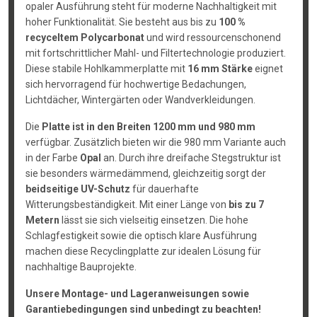
opaler Ausführung steht für moderne Nachhaltigkeit mit
hoher Funktionalität. Sie besteht aus bis zu
100 %
recyceltem Polycarbonat
und wird ressourcenschonend
mit fortschrittlicher Mahl- und Filtertechnologie produziert.
Diese stabile Hohlkammerplatte mit
16 mm Stärke
eignet
sich hervorragend für hochwertige Bedachungen,
Lichtdächer, Wintergärten oder Wandverkleidungen.
Die
Platte ist in den Breiten 1200 mm und 980 mm
verfügbar. Zusätzlich bieten wir die 980 mm Variante auch
in der Farbe
Opal
an. Durch ihre dreifache Stegstruktur ist
sie besonders wärmedämmend, gleichzeitig sorgt der
beidseitige UV-Schutz
für dauerhafte
Witterungsbeständigkeit. Mit einer Länge von
bis zu 7
Metern
lässt sie sich vielseitig einsetzen. Die hohe
Schlagfestigkeit sowie die optisch klare Ausführung
machen diese Recyclingplatte zur idealen Lösung für
nachhaltige Bauprojekte.
Unsere Montage- und Lageranweisungen sowie
Garantiebedingungen sind unbedingt zu beachten!