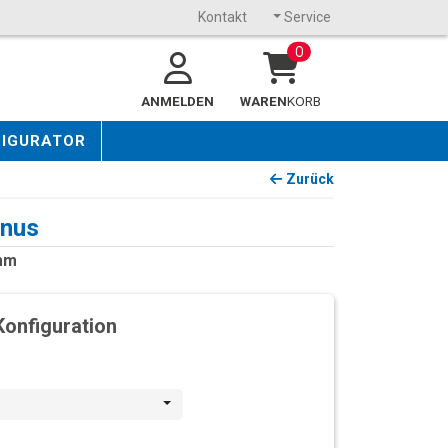
Kontakt
Service
0
ANMELDEN
WAREN
KORB
FIGURATOR
Zurück
inus
 mm
Konfiguration