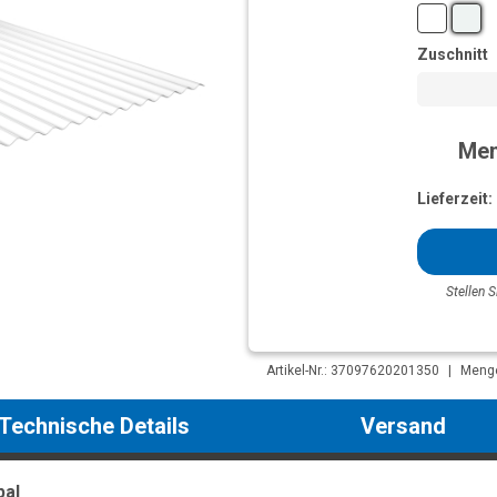
Zuschnitt
Men
Lieferzeit:
Stellen S
Artikel-Nr.: 37097620201350
|
Menge
Technische Details
Versand
pal