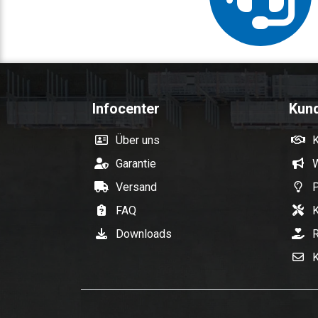
Infocenter
Kun
Über uns
Garantie
W
Versand
P
FAQ
K
Downloads
R
K