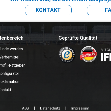
KONTAKT
F
denbereich
Geprüfte Qualität
Kunde werden
erbemittel
rofil-Ratgeber
onfigurator
eklamation
ontakt
|
|
AGB
Datenschutz
Impressum