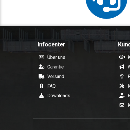
Infocenter
Kun
Über uns
Garantie
W
Versand
P
FAQ
K
Downloads
R
K