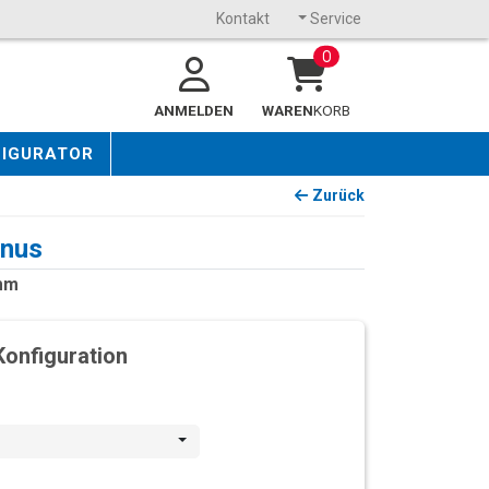
Kontakt
Service
0
ANMELDEN
WAREN
KORB
FIGURATOR
Zurück
inus
 mm
Konfiguration