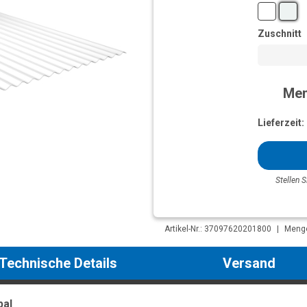
Zuschnitt
Men
Lieferzeit:
Stellen S
Artikel-Nr.: 37097620201800
|
Menge
Technische Details
Versand
pal