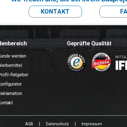
KONTAKT
F
denbereich
Geprüfte Qualität
Kunde werden
erbemittel
rofil-Ratgeber
onfigurator
eklamation
ontakt
|
|
AGB
Datenschutz
Impressum