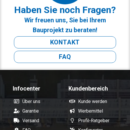
Haben Sie noch Fragen?
Wir freuen uns, Sie bei Ihrem
Bauprojekt zu beraten!
KONTAKT
FAQ
Infocenter
Kundenbereich
Über uns
Kunde werden
Garantie
Werbemittel
Versand
Profil-Ratgeber