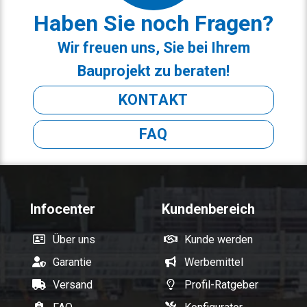
Haben Sie noch Fragen?
Wir freuen uns, Sie bei Ihrem
Bauprojekt zu beraten!
KONTAKT
FAQ
Infocenter
Kundenbereich
Über uns
Kunde werden
Garantie
Werbemittel
Versand
Profil-Ratgeber