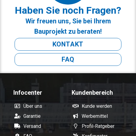
Haben Sie noch Fragen?
Wir freuen uns, Sie bei Ihrem
Bauprojekt zu beraten!
KONTAKT
FAQ
Infocenter
Kundenbereich
Über uns
Kunde werden
Garantie
Werbemittel
Versand
Profil-Ratgeber