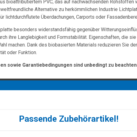
 aus bioattributiertem PVC, das auf nachwachsenden Rohstoffen
eltfreundliche Alternative zu herkömmlichen Industrie Lichtplatte
für lichtdurchflutete Überdachungen, Carports oder Fassadenbe
ezplatte besonders widerstandsfähig gegenüber Witterungseinfl
rch ihre Langlebigkeit und Formstabilität. Eigenschaften, die sie
ahl machen. Dank des biobasierten Materials reduzieren Sie de
tät oder Funktion.
n sowie Garantiebedingungen sind unbedingt zu beachten
Passende Zubehörartikel!