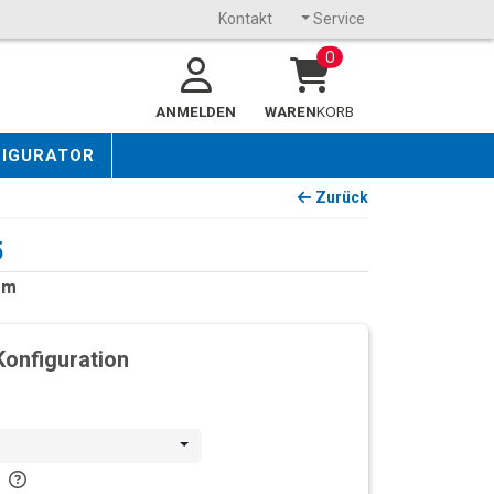
Kontakt
Service
0
ANMELDEN
WAREN
KORB
FIGURATOR
Zurück
5
mm
Konfiguration