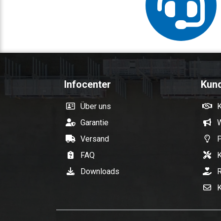
Infocenter
Kun
Über uns
Garantie
W
Versand
P
FAQ
K
Downloads
R
K