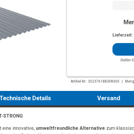
Men
Lieferzeit:
Stellen S
Artikel-Nr.: 35237618BSFA300
|
Menge
Technische Details
Versand
ST-STRONG
 eine innovative,
umweltfreundliche Alternative
zum klassisc