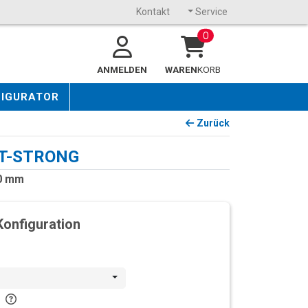
Kontakt
Service
0
ANMELDEN
WAREN
KORB
FIGURATOR
Zurück
OST-STRONG
00 mm
Konfiguration