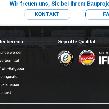
Wir freuen uns, Sie bei Ihrem Bauproj
KONTAKT
F
denbereich
Geprüfte Qualität
Kunde werden
erbemittel
rofil-Ratgeber
onfigurator
eklamation
ontakt