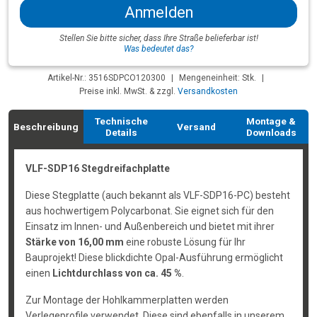
Anmelden
Stellen Sie bitte sicher, dass Ihre Straße belieferbar ist!
Was bedeutet das?
Artikel-Nr.: 3516SDPCO120300
|
Mengeneinheit: Stk.
|
Preise inkl. MwSt. & zzgl.
Versandkosten
Technische
Montage &
Beschreibung
Versand
Details
Downloads
VLF-SDP16 Stegdreifachplatte
Diese Stegplatte (auch bekannt als VLF-SDP16-PC) besteht
aus hochwertigem Polycarbonat. Sie eignet sich für den
Einsatz im Innen- und Außenbereich und bietet mit ihrer
Stärke von 16,00 mm
eine robuste Lösung für Ihr
Bauprojekt! Diese blickdichte Opal-Ausführung ermöglicht
einen
Lichtdurchlass von ca. 45 %
.
Zur Montage der Hohlkammerplatten werden
Verlegeprofile verwendet. Diese sind ebenfalls in unserem