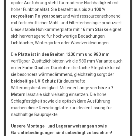
opaler Ausführung steht für moderne Nachhaltigkeit mit
hoher Funktionalität. Sie besteht aus bis zu
100 %
recyceltem Polycarbonat
und wird ressourcenschonend
mit fortschrittlicher Mahl- und Filtertechnologie produziert.
Diese stabile Hohlkammerplatte mit
16 mm Stärke
eignet
sich hervorragend für hochwertige Bedachungen,
Lichtdächer, Wintergärten oder Wandverkleidungen.
Die
Platte ist in den Breiten 1200 mm und 980 mm
verfügbar. Zusätzlich bieten wir die 980 mm Variante auch
in der Farbe
Opal
an. Durch ihre dreifache Stegstruktur ist
sie besonders wärmedämmend, gleichzeitig sorgt der
beidseitige UV-Schutz
für dauerhafte
Witterungsbeständigkeit. Mit einer Länge von
bis zu 7
Metern
lässt sie sich vielseitig einsetzen. Die hohe
Schlagfestigkeit sowie die optisch klare Ausführung
machen diese Recyclingplatte zur idealen Lösung für
nachhaltige Bauprojekte.
Unsere Montage- und Lageranweisungen sowie
Garantiebedingungen sind unbedingt zu beachten!